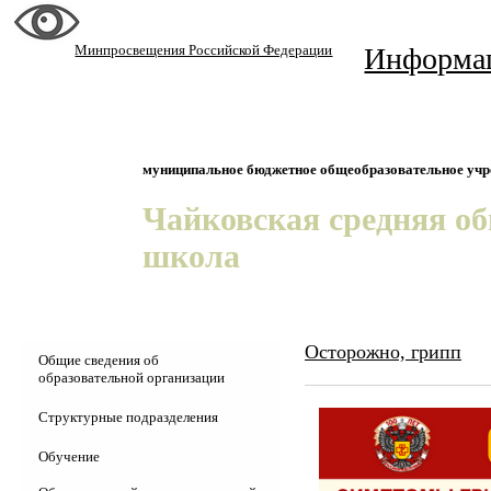
Минпросвещения Российской Федерации
Информа
муниципальное бюджетное общеобразовательное уч
Чайковская средняя о
школа
Осторожно, грипп
Общие сведения об
образовательной организации
Основные сведения
Структурные подразделения
Структура и органы управления
Детсад "Колосок"
Обучение
Документы
ШСК "Юность"