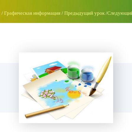
и
/
Графическая информация
/
Предыдущий урок
/
Следующий