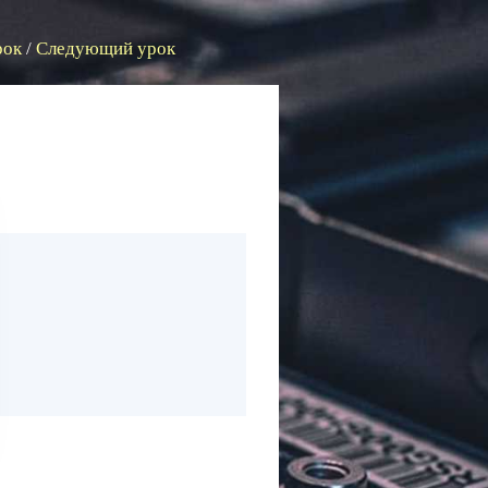
рок
/
Следующий урок