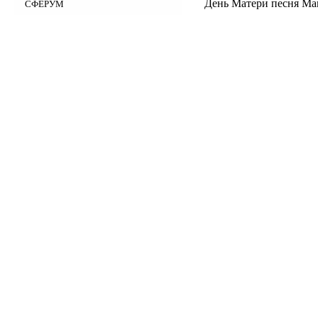
День Матери песня Ма
СФЕРУМ
Материально-техническое
обеспечение
Услуги
Доступная среда