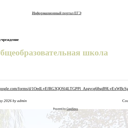
Информационный портал ЕГЭ
учреждение
общеобразовательная школа
s.google.com/forms/d/1OedLvEfRG3QOSl4LTGPPl_Azgvcg68sqB9LvExWBcSg/
ay 2026 by admin
Cou
Powered by
CuteNews