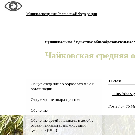
Минпросвещения Российской Федерации
муниципальное бюджетное общеобразовательное 
Чайковская средняя 
11 class
Общие сведения об образовательной
организации
https://doc
Основные сведения
Структурные подразделения
Posted on 06 M
Структура и органы управления
Детсад "Колосок"
Обучение
Документы
ШСК "Юность"
Уроки
Обучение детей-инвалидов и детей с
ограниченными возможностями
Образование
Олимпиады
здоровья (ОВЗ)
Образовательные стандарты и