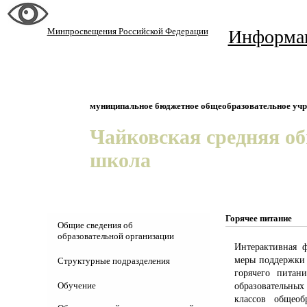
Минпросвещения Российской Федерации
Информа
муниципальное бюджетное общеобразовательное уч
Чайковская средняя о
школа
Горячее питание
Общие сведения об
образовательной организации
Интерактивная 
Основные сведения
меры поддержки 
Структурные подразделения
горячего питан
Структура и органы управления
Детсад "Колосок"
Обучение
образовательных
классов общеоб
Документы
ШСК "Юность"