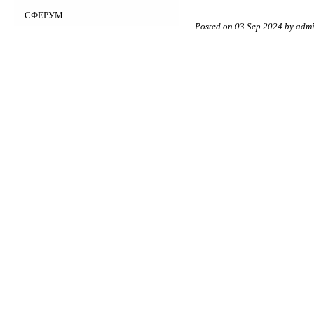
Деятельность
Обратная связь
СФЕРУМ
Материально-техническое
Posted on 03 Sep 2024 by adm
обеспечение
Услуги
Доступная среда