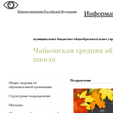
Минпросвещения Российской Федерации
Информа
муниципальное бюджетное общеобразовательное уч
Чайковская средняя о
школа
Поздравление
Общие сведения об
образовательной организации
Основные сведения
Структурные подразделения
Структура и органы управления
Детсад "Колосок"
Обучение
Документы
ШСК "Юность"